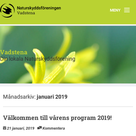
MENY
Hem
Styrelsen
Vadstena
Bli medlem
Din lokala Naturskyddsförening
Program våren 2026
Månadsarkiv:
januari 2019
Välkommen till vårens program 2019!
21 januari, 2019
Kommentera