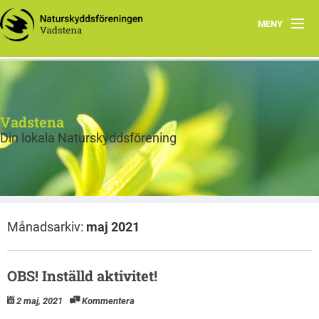
MENY
Hem
Styrelsen
Vadstena
Bli medlem
Din lokala Naturskyddsförening
Program våren 2026
Månadsarkiv:
maj 2021
OBS! Inställd aktivitet!
2 maj, 2021
Kommentera