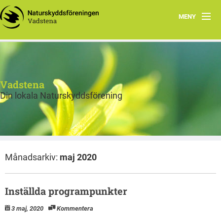
MENY
Hem
Styrelsen
Vadstena
Bli medlem
Din lokala Naturskyddsförening
Program våren 2026
Månadsarkiv:
maj 2020
Inställda programpunkter
3 maj, 2020
Kommentera