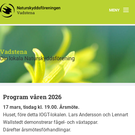
MENY
Hem
Styrelsen
Vadstena
Bli medlem
Din lokala Naturskyddsförening
Program våren 2026
Program våren 2026
17 mars, tisdag kl. 19.00. Årsmöte.
Huset, före detta IOGT-lokalen. Lars Andersson och Lennart
Wallstedt demonstrerar fågel- och växtappar.
Därefter årsmötesförhandlingar.