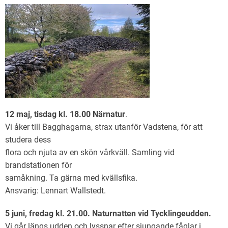
12 maj, tisdag kl. 18.00 Närnatur
.
Vi åker till Bagghagarna, strax utanför Vadstena, för att
studera dess
flora och njuta av en skön vårkväll. Samling vid
brandstationen för
samåkning. Ta gärna med kvällsfika.
Ansvarig: Lennart Wallstedt.
5 juni, fredag kl. 21.00. Naturnatten vid Tycklingeudden.
Vi går längs udden och lyssnar efter sjungande fåglar i